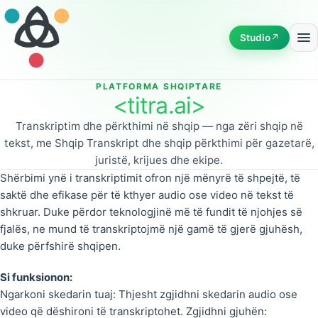
Studio
↗
PLATFORMA SHQIPTARE
<titra.ai>
Transkriptim dhe përkthimi në shqip — nga zëri shqip në
tekst, me Shqip Transkript dhe shqip përkthimi për gazetarë,
juristë, krijues dhe ekipe.
Shërbimi ynë i transkriptimit ofron një mënyrë të shpejtë, të
saktë dhe efikase për të kthyer audio ose video në tekst të
shkruar. Duke përdor teknologjinë më të fundit të njohjes së
fjalës, ne mund të transkriptojmë një gamë të gjerë gjuhësh,
duke përfshirë shqipen.
Si funksionon:
Ngarkoni skedarin tuaj: Thjesht zgjidhni skedarin audio ose
video që dëshironi të transkriptohet. Zgjidhni gjuhën: